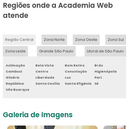
Regiões onde a Academia Web
atende
Região Central
Zona Norte
Zona Oeste
Zona Sul
Zona Leste
Grande São Paulo
Litoral de São Paulo
Aclimação
Bela Vista
Bom Retiro
Brás
Cambuci
Centro
Consolação
Higienópolis
Glicério
Liberdade
Luz
Pari
República
Santa Cecília
Santa Efigênia
Sé
Vila Buarque
Galeria de Imagens