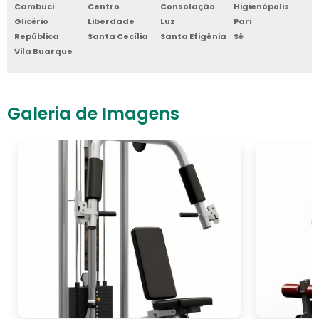
Cambuci
Centro
Consolação
Higienópolis
Glicério
Liberdade
Luz
Pari
República
Santa Cecília
Santa Efigênia
Sé
Vila Buarque
Galeria de Imagens