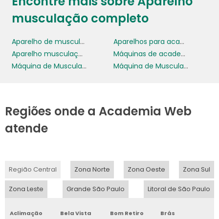
Encontre mais sobre Aparelho
musculação completo
Aparelho de musculação residencial completo
Aparelhos para academia profissional
Aparelho musculação completo
Máquinas de academia para perna
Máquina de Musculação
Máquina de Musculação Profissional
Regiões onde a Academia Web
atende
Região Central
Zona Norte
Zona Oeste
Zona Sul
Zona Leste
Grande São Paulo
Litoral de São Paulo
Aclimação
Bela Vista
Bom Retiro
Brás