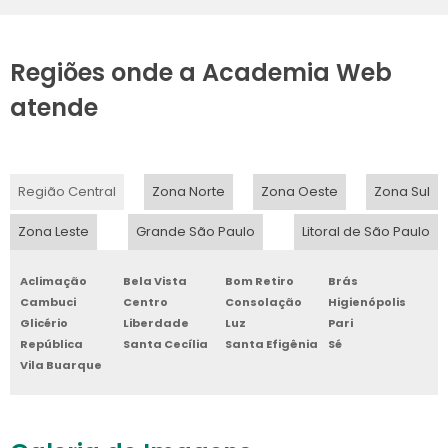
Regiões onde a Academia Web
atende
Região Central
Zona Norte
Zona Oeste
Zona Sul
Zona Leste
Grande São Paulo
Litoral de São Paulo
Aclimação
Bela Vista
Bom Retiro
Brás
Cambuci
Centro
Consolação
Higienópolis
Glicério
Liberdade
Luz
Pari
República
Santa Cecília
Santa Efigênia
Sé
Vila Buarque