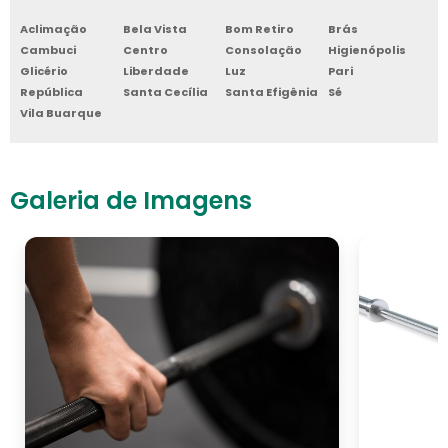
Aclimação
Bela Vista
Bom Retiro
Brás
Cambuci
Centro
Consolação
Higienópolis
Glicério
Liberdade
Luz
Pari
República
Santa Cecília
Santa Efigênia
Sé
Vila Buarque
Galeria de Imagens