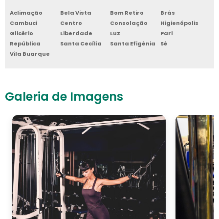
Aclimação
Bela Vista
Bom Retiro
Brás
Cambuci
Centro
Consolação
Higienópolis
Glicério
Liberdade
Luz
Pari
República
Santa Cecília
Santa Efigênia
Sé
Vila Buarque
Galeria de Imagens