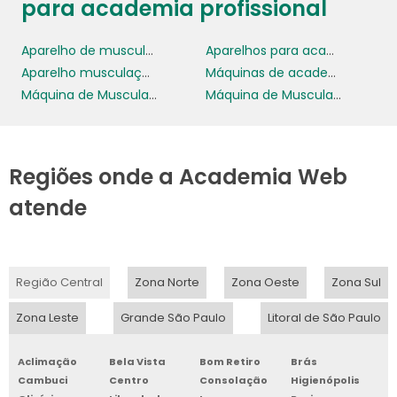
para academia profissional
Aparelho de musculação residencial completo
Aparelhos para academia profissional
Aparelho musculação completo
Máquinas de academia para perna
Máquina de Musculação
Máquina de Musculação Profissional
Regiões onde a Academia Web
atende
Região Central
Zona Norte
Zona Oeste
Zona Sul
Zona Leste
Grande São Paulo
Litoral de São Paulo
Aclimação
Bela Vista
Bom Retiro
Brás
Cambuci
Centro
Consolação
Higienópolis