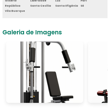
Glicério
Liberdade
Luz
Pari
República
Santa Cecília
Santa Efigênia
Sé
Vila Buarque
Galeria de Imagens