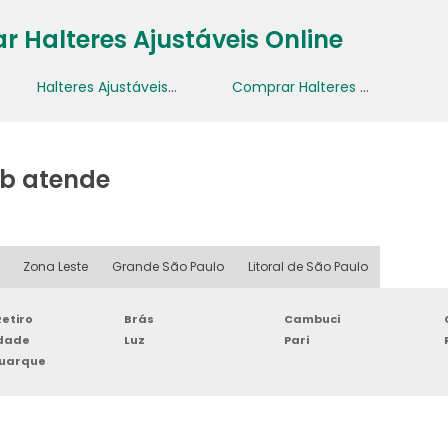
 Halteres Ajustáveis Online
Halteres Ajustáveis Preço Acessível
Comprar Halteres Ajustáveis Online
b atende
Zona Leste
Grande São Paulo
Litoral de São Paulo
etiro
Brás
Cambuci
rdade
Luz
Pari
Buarque