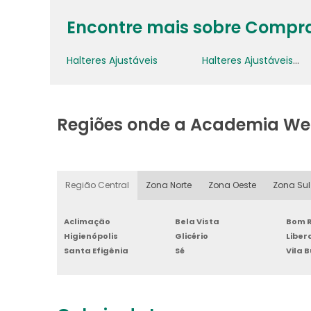
Encontre mais sobre Comprar
Halteres Ajustáveis
Halteres Ajustáveis Para Treino
Regiões onde a Academia We
Região Central
Zona Norte
Zona Oeste
Zona Sul
Aclimação
Bela Vista
Bom R
Higienópolis
Glicério
Libe
Santa Efigênia
Sé
Vila 