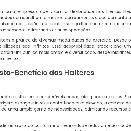
 para empresas que visam a flexibilidade nos treinos. Ele
variados compartilhem o mesmo equipamento, o que aumenta 
is rica nas sessões de treino. Isso significa que uma academi
taneamente, otimizando as suas operações.
bilitam a prática de diversas modalidades de exercício. Desde 
ibilidades são infinitas. Essa adaptabilidade proporciona u
atraia um público mais amplo e diversificado, desde iniciante
inamento.
sto-Benefício dos Halteres
ode resultar em consideráveis economias para empresas. E
e exigem espaço e investimento financeiro elevado, a compra d
ura de uma ampla gama de necessidades, otimizando recursos 
ode ser ajustado conforme a necessidade reduz a necessidad