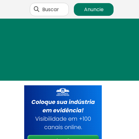
Buscar
Anuncie
o
s
-
,