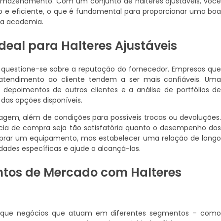
armazenamento. Com um conjunto de halteres ajustáveis, voc
 e eficiente, o que é fundamental para proporcionar uma bo
ua academia.
deal para Halteres Ajustáveis
, questione-se sobre a reputação do fornecedor. Empresas qu
atendimento ao cliente tendem a ser mais confiáveis. Um
, depoimentos de outros clientes e a análise de portfólios d
das opções disponíveis.
ntagem, além de condições para possíveis trocas ou devoluções
ncia de compra seja tão satisfatória quanto o desempenho do
mprar um equipamento, mas estabelecer uma relação de long
ades específicas e ajude a alcançá-las.
ntos de Mercado com Halteres
que negócios que atuam em diferentes segmentos – com