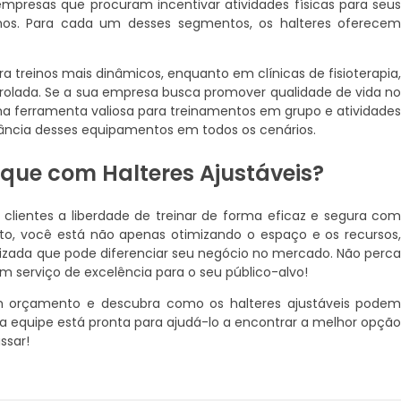
empresas que procuram incentivar atividades físicas para seu
mos. Para cada um desses segmentos, os halteres oferece
a treinos mais dinâmicos, enquanto em clínicas de fisioterapia
olada. Se a sua empresa busca promover qualidade de vida n
ma ferramenta valiosa para treinamentos em grupo e atividade
evância desses equipamentos em todos os cenários.
oque com Halteres Ajustáveis?
clientes a liberdade de treinar de forma eficaz e segura co
nto, você está não apenas otimizando o espaço e os recursos
zada que pode diferenciar seu negócio no mercado. Não perc
 serviço de excelência para o seu público-alvo!
m orçamento e descubra como os halteres ajustáveis pode
sa equipe está pronta para ajudá-lo a encontrar a melhor opçã
ssar!