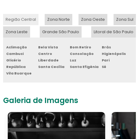
Região Central
Zona Norte
Zona Oeste
Zona Sul
Zona Leste
Grande São Paulo
Litoral de São Paulo
Aclimação
Bela Vista
Bom Retiro
Brás
Cambuci
Centro
Consolação
Higienópolis
Glicério
Liberdade
Luz
Pari
República
Santa Cecília
Santa Efigênia
Sé
Vila Buarque
Galeria de Imagens