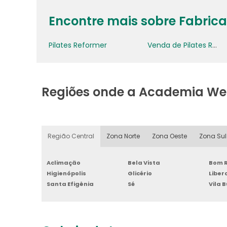
Encontre mais sobre Fabrica
Pilates Reformer
Venda de Pilates Reformer
Regiões onde a Academia We
Região Central
Zona Norte
Zona Oeste
Zona Sul
Aclimação
Bela Vista
Bom R
Higienópolis
Glicério
Libe
Santa Efigênia
Sé
Vila 