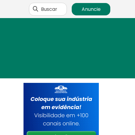
Buscar
Anuncie
a
e
e
o