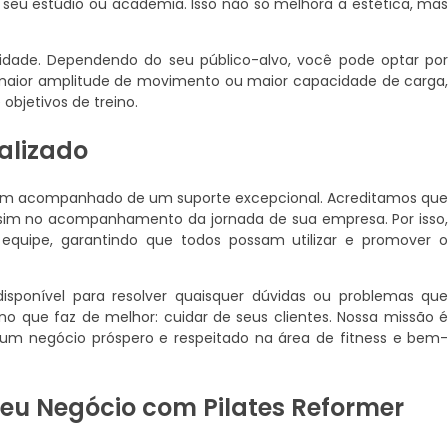
eu estúdio ou academia. Isso não só melhora a estética, ma
idade. Dependendo do seu público-alvo, você pode optar po
 maior amplitude de movimento ou maior capacidade de carga
objetivos de treino.
alizado
em acompanhado de um suporte excepcional. Acreditamos qu
sim no acompanhamento da jornada de sua empresa. Por isso
equipe, garantindo que todos possam utilizar e promover 
isponível para resolver quaisquer dúvidas ou problemas qu
no que faz de melhor: cuidar de seus clientes. Nossa missão 
r um negócio próspero e respeitado na área de fitness e bem
eu Negócio com Pilates Reformer