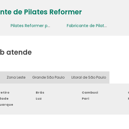
nte de Pilates Reformer
Pilates Reformer para Venda
Fabricante de Pilates Reformer
b atende
Zona Leste
Grande São Paulo
Litoral de São Paulo
etiro
Brás
Cambuci
rdade
Luz
Pari
Buarque