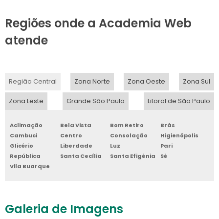
Regiões onde a Academia Web
atende
Região Central
Zona Norte
Zona Oeste
Zona Sul
Zona Leste
Grande São Paulo
Litoral de São Paulo
Aclimação
Bela Vista
Bom Retiro
Brás
Cambuci
Centro
Consolação
Higienópolis
Glicério
Liberdade
Luz
Pari
República
Santa Cecília
Santa Efigênia
Sé
Vila Buarque
Galeria de Imagens