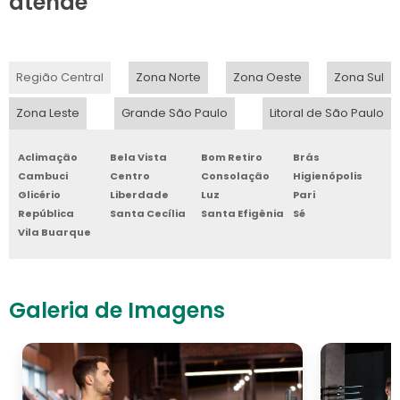
atende
Região Central
Zona Norte
Zona Oeste
Zona Sul
Zona Leste
Grande São Paulo
Litoral de São Paulo
Aclimação
Bela Vista
Bom Retiro
Brás
Cambuci
Centro
Consolação
Higienópolis
Glicério
Liberdade
Luz
Pari
República
Santa Cecília
Santa Efigênia
Sé
Vila Buarque
Galeria de Imagens